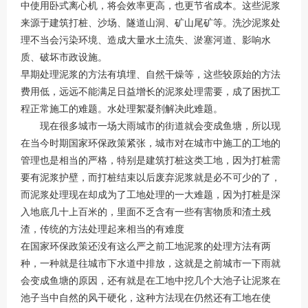
中使用卧式离心机，将会效率更高，也更节省成本。这些泥浆
来源于建筑打桩、沙场、隧道山洞、矿山尾矿等。洗沙泥浆处
理不当会污染环境、造成大量水土流失、淤塞河道、影响水
质、破坏市政设施。
早期处理泥浆的方法有填埋、自然干燥等，这些较原始的方法
费用低，远远不能满足日益增长的泥浆处理需要，成了困扰工
程正常施工的难题。水处理絮凝剂解决此难题。
现在很多城市一场大雨城市的街道就会变成鱼塘，所以现
在当今时期国家环保政策紧张，城市对在城市中施工的工地的
管理也是相当的严格，特别是建筑打桩这类工地，因为打桩需
要有泥浆护壁，而打桩结束以后废弃泥浆就是必不可少的了，
而泥浆处理现在却成为了工地处理的一大难题，因为打桩是深
入地底几十上百米的，里面不乏含有一些有害物质和渣土残
渣，传统的方法处理起来相当的有难度
在国家环保政策还没有这么严之前工地泥浆的处理方法有两
种，一种就是往城市下水道中排放，这就是之前城市一下雨就
会变成鱼塘的原因，还有就是在工地中挖几个大池子让泥浆在
池子当中自然的风干硬化，这种方法现在仍然还有工地在使