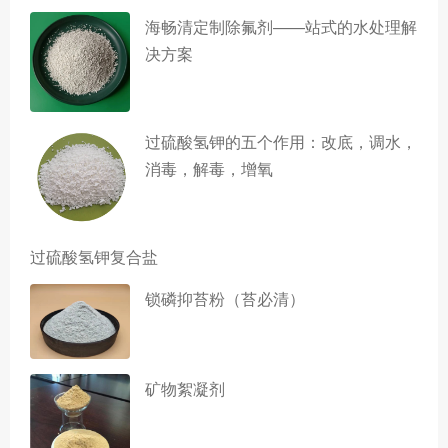
海畅清定制除氟剂——站式的水处理解
决方案
过硫酸氢钾的五个作用：改底，调水，
消毒，解毒，增氧
过硫酸氢钾复合盐
锁磷抑苔粉（苔必清）
矿物絮凝剂