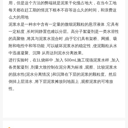
用，但是这个方法的弊端就是泥浆干化慢占地大，在当今工地
每天都在赶工期的情况下根本不容等这么久的时间，和浪费这
么大的用地
泥浆水是一种水中含有一定量的微细泥颗粒的悬浮液体 ,它具有
一定粘度 ,长时间静置也难以分层。高分子絮凝剂是一类水溶性
的高聚物 ,将其与泥浆水混合时 ,由于它们具有架桥、网捕、吸
附和电性中和等功能 ,可以破坏泥浆水的稳定性 ,使泥颗粒从水
中迅速凝聚、沉降 从而达到泥水分离效果。
进行实验时，在1L烧杯中 ,加入 500mL施工现场泥浆水样 ,加入
各类絮凝剂 ,剂量大致控制在泥分离为标准 ,观察、比较泥浆水
的脱水性(泥水分离情况 )和沉降在下层的泥浆的颗粒度。然后
倒掉上层清水 ,将下层泥浆摊放到地面上 ,观察泥浆的可堆放
性。